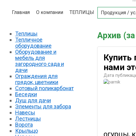
М
Главная
О компании
ТЕПЛИЦЫ
Продукция / ус
Теплицы
Архив (за
Тепличное
оборудование
Оборудование и
Купить 
мебель для
загородного сада и
нами эт
дачи
Ограждения для
Дата публикаци
грядок, цветники
Сотовый поликарбонат
Беседки
Душ для дачи
Элементы для забора
Навесы
Лестницы
Ворота
Крыльцо
огурцы, к