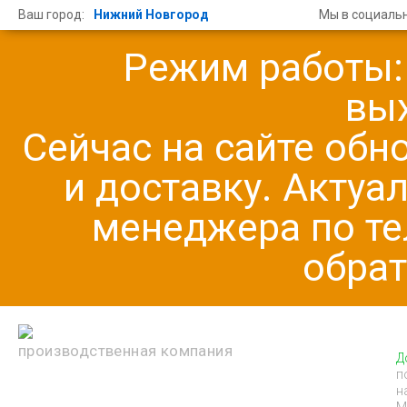
Ваш город:
Нижний Новгород
Мы в социальн
Режим работы: 
вы
Сейчас на сайте обн
и доставку. Актуа
менеджера по те
обрат
производственная компания
Д
п
н