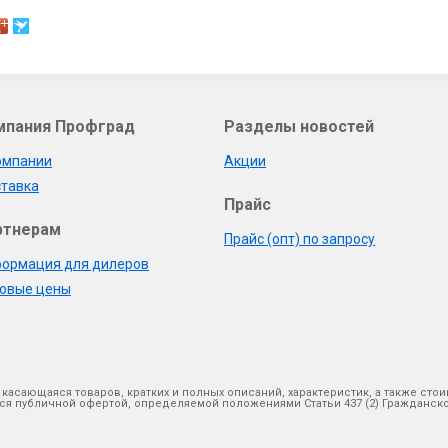
мпания Профград
Разделы новостей
омпании
Акции
тавка
Прайс
ртнерам
Прайс (опт) по запросу
ормация для дилеров
овые цены
 касающаяся товаров, кратких и полных описаний, характеристик, а также ст
яется публичной офертой, определяемой положениями Статьи 437 (2) Гражданс