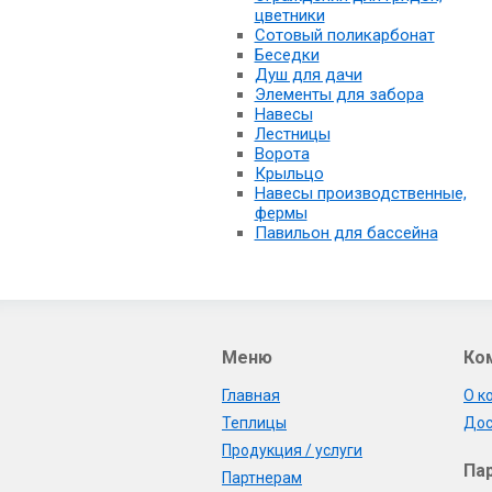
цветники
Сотовый поликарбонат
Беседки
Душ для дачи
Элементы для забора
Навесы
Лестницы
Ворота
Крыльцо
Навесы производственные,
фермы
Павильон для бассейна
Меню
Ко
Главная
О к
Теплицы
Дос
Продукция / услуги
Па
Партнерам