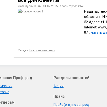
Все для клиента!
Дата публикации: 01.02.2015 | просмотров: 4948
Наши партнер
области: г. 
52 Адрес: г.Н
Internet: www
07...
читать да
Раздел:
Новости компании
мпания Профград
Разделы новостей
омпании
Акции
тавка
Прайс
ртнерам
Прайс (опт) по запросу