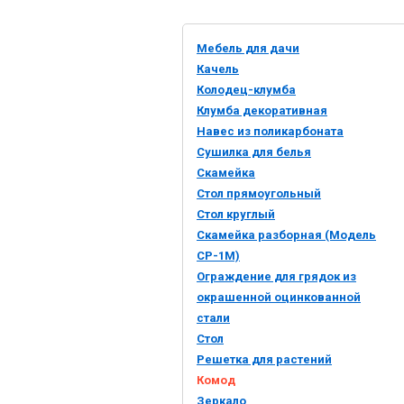
Мебель для дачи
Качель
Колодец-клумба
Клумба декоративная
Навес из поликарбоната
Cушилка для белья
Скамейка
Cтол прямоугольный
Стол круглый
Скамейка разборная (Модель
СР-1М)
Ограждение для грядок из
окрашенной оцинкованной
стали
Стол
Решетка для растений
Комод
Зеркало