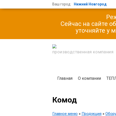
Ваш город:
Нижний Новгород
Реж
Сейчас на сайте о
уточняйте у 
производственная компания
Главная
О компании
ТЕП
Комод
Главное меню
»
Продукция
»
Обору