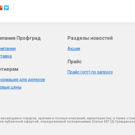
мпания Профград
Разделы новостей
омпании
Акции
тавка
Прайс
ртнерам
Прайс (опт) по запросу
ормация для дилеров
овые цены
 касающаяся товаров, кратких и полных описаний, характеристик, а также ст
яется публичной офертой, определяемой положениями Статьи 437 (2) Гражданс