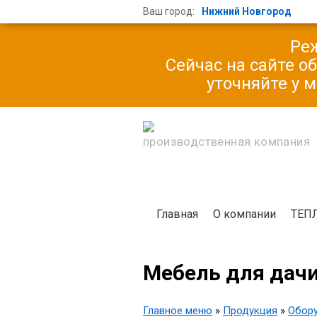
Ваш город:
Нижний Новгород
Реж
Сейчас на сайте о
уточняйте у 
производственная компания
Главная
О компании
ТЕП
Мебель для дач
Главное меню
»
Продукция
»
Обору