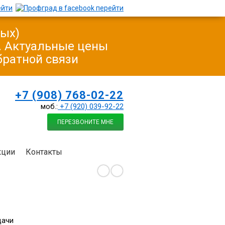
ных)
у. Актуальные цены
братной связи
+7 (908) 768-02-22
моб.:
+7 (920) 039-92-22
ПЕРЕЗВОНИТЕ МНЕ
кции
Контакты
дачи