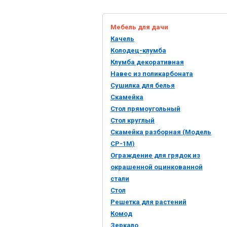
Мебель для дачи
Качель
Колодец-клумба
Клумба декоративная
Навес из поликарбоната
Cушилка для белья
Скамейка
Cтол прямоугольный
Стол круглый
Скамейка разборная (Модель
СР-1М)
Ограждение для грядок из
окрашенной оцинкованной
стали
Стол
Решетка для растений
Комод
Зеркало