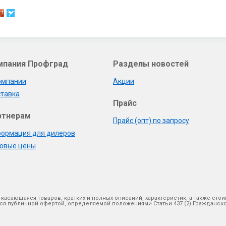
мпания Профград
Разделы новостей
омпании
Акции
тавка
Прайс
ртнерам
Прайс (опт) по запросу
ормация для дилеров
овые цены
 касающаяся товаров, кратких и полных описаний, характеристик, а также ст
яется публичной офертой, определяемой положениями Статьи 437 (2) Гражданс