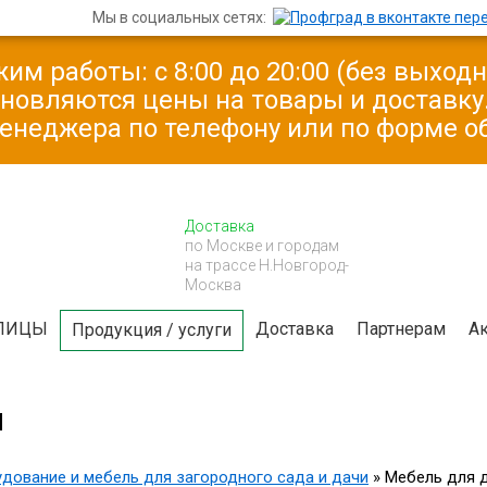
Мы в социальных сетях:
им работы: с 8:00 до 20:00 (без выход
бновляются цены на товары и доставк
менеджера по телефону или по форме о
Доставка
по Москве и городам
на трассе Н.Новгород-
Москва
ЛИЦЫ
Доставка
Партнерам
А
Продукция / услуги
и
дование и мебель для загородного сада и дачи
»
Мебель для 