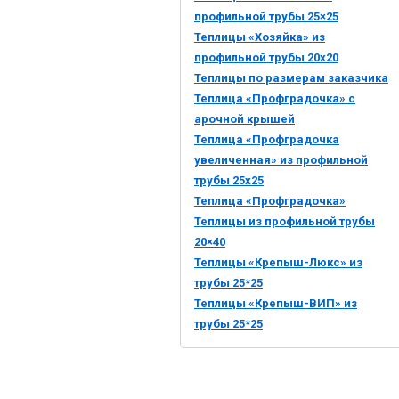
профильной трубы 25×25
Теплицы «Хозяйка» из
профильной трубы 20х20
Теплицы по размерам заказчика
Теплица «Профградочка» с
арочной крышей
Теплица «Профградочка
увеличенная» из профильной
трубы 25х25
Теплица «Профградочка»
Теплицы из профильной трубы
20×40
Теплицы «Крепыш-Люкс» из
трубы 25*25
Теплицы «Крепыш-ВИП» из
трубы 25*25