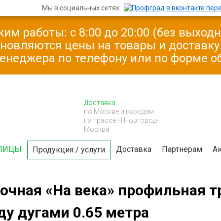
Мы в социальных сетях:
им работы: с 8:00 до 20:00 (без выход
бновляются цены на товары и доставк
менеджера по телефону или по форме о
Доставка
по Москве и городам
на трассе Н.Новгород-
Москва
ЛИЦЫ
Доставка
Партнерам
А
Продукция / услуги
очная «На века» профильная т
у дугами 0.65 метра